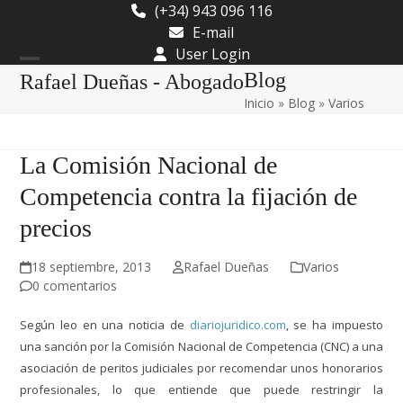
Skip
(+34) 943 096 116
to
E-mail
content
User Login
Open
Close
Blog
Rafael Dueñas - Abogado
Inicio
»
Blog
»
Varios
mobile
mobile
menu
menu
La Comisión Nacional de
Competencia contra la fijación de
precios
18 septiembre, 2013
Rafael Dueñas
Varios
0 comentarios
Según leo en una noticia de
diariojuridico.com
, se ha impuesto
una sanción por la Comisión Nacional de Competencia (CNC) a una
asociación de peritos judiciales por recomendar unos honorarios
profesionales, lo que entiende que puede restringir la