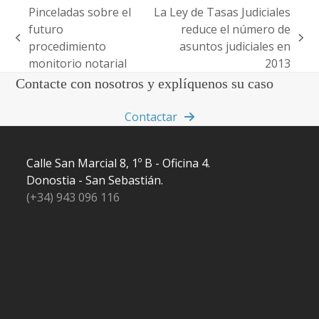
Pinceladas sobre el
La Ley de Tasas Judiciales
futuro
reduce el número de
previous
next
procedimiento
asuntos judiciales en
post:
post:
monitorio notarial
2013
Contacte con nosotros y explíquenos su caso
Contactar
Calle San Marcial 8, 1º B - Oficina 4.
Donostia - San Sebastián.
(+34) 943 096 116