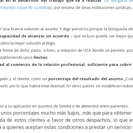
l en el desarrollo del trabajo que va a realizar
.
La abogacía vi
cepción social de su trabajo
, por encima de otras instituciones jurídicas,
 una buena solución al asunto. Y digo perverso porque la búsqueda d
 capacidad de alcanzar un acuerdo
– que incluso puede ser mejor qu
bre la mejor solución al litigio.
ua Roma de dicho pacto, si bien, a imitación de USA donde se permite, po
estableciendo unos
límites
:
d al comienzo de la relación profesional, suficiente para cubrir 
gado y el cliente, como un
porcentaje del resultado del asunto
¿Cuá
cto por lo que habrá total libertad. En otros países se establecen máx
es a su aplicación en asuntos de familia o de alimentos entre parientes.
do unos porcentajes mucho más bajos, más que para obtener
da de estos clientes a favor de otros despachos, lo que e
va a quienes aceptan estas condiciones a prestar un servicio 