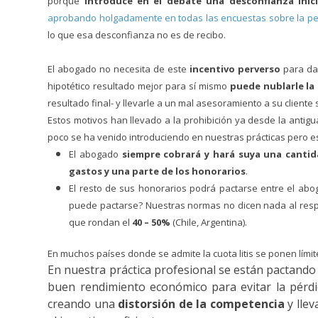
porque
introduce en el debate una desconfianza inicia
aprobando holgadamente en todas las encuestas sobre la per
lo que esa desconfianza no es de recibo.
El abogado no necesita de este
incentivo perverso
para dar
hipotético resultado mejor para sí mismo
puede nublarle la
resultado final- y llevarle a un mal asesoramiento a su cliente so
Estos motivos han llevado a la prohibición ya desde la antig
poco se ha venido introduciendo en nuestras prácticas pero 
El abogado
siempre cobrará y hará suya una cantida
gastos y una parte de los honorarios
.
El resto de sus honorarios podrá pactarse entre el abo
puede pactarse? Nuestras normas no dicen nada al respe
que rondan el
40 – 50%
(Chile, Argentina).
En muchos países donde se admite la cuota litis se ponen límit
En nuestra práctica profesional se están pactan
buen rendimiento económico para evitar la pérdi
creando una
distorsión de la competencia
y lle