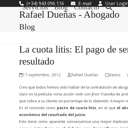
Skip
(+34) 943 096 116
E-mail
User Logi
Servicios
Blog
Contacto
to
Rafael Dueñas - Abogado
content
Blog
La cuota litis: El pago de s
resultado
17 septiembre, 2012
Rafael Dueñas
Varios
Creo que todos hemos oído hablar de la contratación de abo
claro es la película «Una acción civil» con Jhon Travolta de 
que cobra a su cliente un porcentaje de lo obtenido. A mayor r
Es el conocido como
pacto de cuota litis
, en el que
el ab
económico del resultado del juicio
.
Esto tiene como aparente consecuencia una mayor implicac