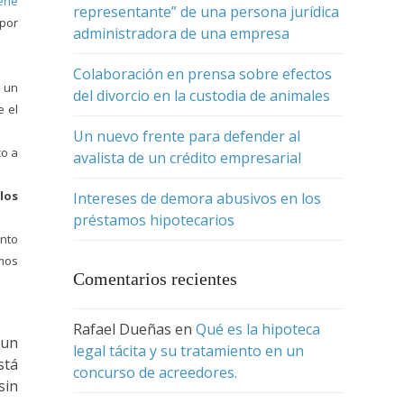
ene
representante” de una persona jurídica
 por
administradora de una empresa
Colaboración en prensa sobre efectos
e un
del divorcio en la custodia de animales
e el
Un nuevo frente para defender al
co a
avalista de un crédito empresarial
los
Intereses de demora abusivos en los
préstamos hipotecarios
nto
imos
Comentarios recientes
Rafael Dueñas
en
Qué es la hipoteca
 un
legal tácita y su tratamiento en un
stá
concurso de acreedores.
sin