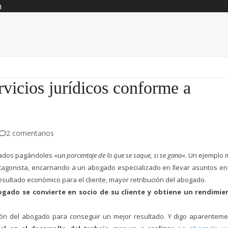
n
ervicios jurídicos conforme a
2 comentarios
gados pagándoles «u
n porcentaje de lo que se saque, si se gana
«. Un ejemplo
protagonista, encarnando a un abogado especializado en llevar asuntos en
esultado económico para el cliente, mayor retribución del abogado.
ogado se convierte en socio de su cliente y obtiene un rendimie
ión del abogado para conseguir un mejor resultado. Y digo aparentem