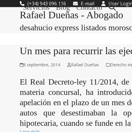
Skip
(+34) 943 096 116
E-mail
User Logi
Servicios
Blog
Contacto
to
Rafael Dueñas - Abogado
content
desahucio express listados moros
Un mes para recurrir las eje
8 septiembre, 2014
Rafael Dueñas
Derecho inm
El Real Decreto-ley 11/2014, de
materia concursal, ha introduci
apelación en el plazo de un mes d
autos que desestimaban la op
hipotecaria, cuando se funde en la
Leer más