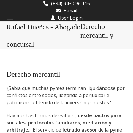
Skip
(+34) 943 096 116
to
E-mail
content
User Login
Open
Close
Derecho
Rafael Dueñas - Abogado
mobile
mobile
mercantil y
concursal
menu
menu
Derecho mercantil
¿Sabía que muchas pymes terminan liquidándose por
conflictos entre socios, llegando a perjudicar el
patrimonio obtenido de la inversión por estos?
Hay muchas formas de evitarlo,
desde pactos para-
sociales, protocolos familiares, mediación y
arbitraje
… El servicio de
letrado asesor
de la pyme