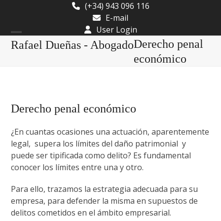
Skip
(+34) 943 096 116
to
E-mail
content
User Login
Open
Close
Derecho penal
Rafael Dueñas - Abogado
mobile
mobile
económico
menu
menu
Derecho penal económico
¿En cuantas ocasiones una actuación, aparentemente
legal, supera los límites del daño patrimonial y
puede ser tipificada como delito? Es fundamental
conocer los límites entre una y otro.
Para ello, trazamos la estrategia adecuada para su
empresa, para defender la misma en supuestos de
delitos cometidos en el ámbito empresarial.