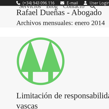
Skip
(+34) 943 096 116
E-mail
User Logi
Servicios
Blog
Contacto
to
Rafael Dueñas - Abogado
content
Archivos mensuales: enero 2014
Limitación de responsabilid
vascas