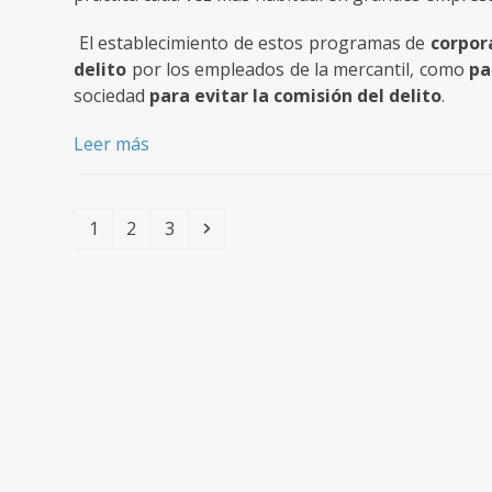
El establecimiento de estos programas de
corpor
delito
por los empleados de la mercantil, como
pa
sociedad
para evitar la comisión del delito
.
Leer más
Page
Page
Page
Siguiente
1
2
3