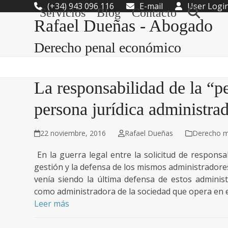
Skip
(+34) 943 096 116
E-mail
User Logi
Servicios
Blog
Contacto
to
Rafael Dueñas - Abogado
content
Derecho penal económico
La responsabilidad de la “pe
persona jurídica administra
22 noviembre, 2016
Rafael Dueñas
Derecho me
En la guerra legal entre la solicitud de respons
gestión y la defensa de los mismos administradores
venía siendo la última defensa de estos adminis
como administradora de la sociedad que opera en 
Leer más