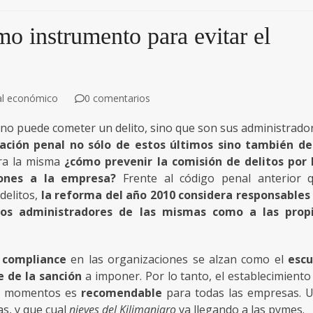
o instrumento para evitar el
al económico
0 comentarios
no puede cometer un delito, sino que son sus administrado
ación penal no sólo de estos últimos sino también de
ra la misma
¿cómo prevenir la comisión de delitos por 
iones a la empresa?
Frente al código penal anterior 
delitos,
la reforma del año 2010 considera responsables
los administradores de las mismas como a las prop
 compliance
en las organizaciones se alzan como el
esc
 de la sanción
a imponer. Por lo tanto, el establecimiento
os momentos es
recomendable
para todas las empresas. 
s, y que cual
nieves del Kilimanjaro
va llegando a las pymes.