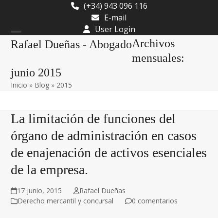
Skip
(+34) 943 096 116
to
E-mail
content
User Login
Open
Close
Archivos
Rafael Dueñas - Abogado
mobile
mobile
mensuales:
junio 2015
menu
menu
Inicio
»
Blog
»
2015
La limitación de funciones del
órgano de administración en casos
de enajenación de activos esenciales
de la empresa.
17 junio, 2015
Rafael Dueñas
Derecho mercantil y concursal
0 comentarios