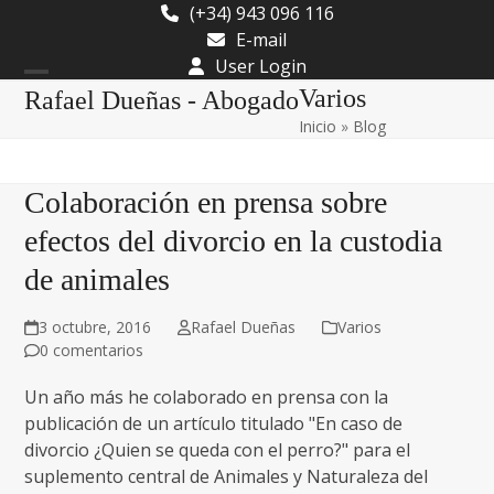
Skip
(+34) 943 096 116
to
E-mail
content
User Login
Open
Close
Varios
Rafael Dueñas - Abogado
Inicio
»
Blog
mobile
mobile
menu
menu
Colaboración en prensa sobre
efectos del divorcio en la custodia
de animales
3 octubre, 2016
Rafael Dueñas
Varios
0 comentarios
Un año más he colaborado en prensa con la
publicación de un artículo titulado "En caso de
divorcio ¿Quien se queda con el perro?" para el
suplemento central de Animales y Naturaleza del