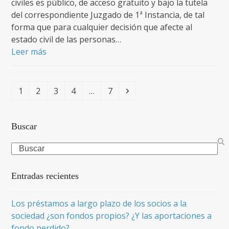
civiles es público, de acceso gratuito y bajo la tutela
del correspondiente Juzgado de 1ª Instancia, de tal
forma que para cualquier decisión que afecte al
estado civil de las personas…
Leer más
Page
Page
Page
Page
Page
Siguiente
1
2
3
4
…
7
Buscar
Search
Entradas recientes
Los préstamos a largo plazo de los socios a la
sociedad ¿son fondos propios? ¿Y las aportaciones a
fondo perdido?