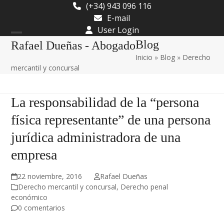
Skip
(+34) 943 096 116
to
E-mail
content
User Login
Open
Close
Blog
Rafael Dueñas - Abogado
Inicio
»
Blog
»
Derecho
mobile
mobile
mercantil y concursal
menu
menu
La responsabilidad de la “persona
física representante” de una persona
jurídica administradora de una
empresa
22 noviembre, 2016
Rafael Dueñas
Derecho mercantil y concursal
,
Derecho penal
económico
0 comentarios