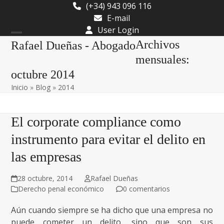
Skip
(+34) 943 096 116
to
E-mail
content
User Login
Open
Close
Archivos
Rafael Dueñas - Abogado
mobile
mobile
mensuales:
octubre 2014
menu
menu
Inicio
»
Blog
»
2014
El corporate compliance como
instrumento para evitar el delito en
las empresas
28 octubre, 2014
Rafael Dueñas
Derecho penal económico
0 comentarios
Aún cuando siempre se ha dicho que una empresa no
puede cometer un delito, sino que son sus