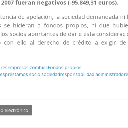
 2007 fueran negativos (-95.849,31 euros).
ncia de apelación, la sociedad demandada ni 
s se hicieran a fondos propios, ni que hubie
los socios aportantes de darle esta considerac
 con ello al derecho de crédito a exigir de 
ores
Empresas zombies
Fondos propios
res
préstamos socio sociedad
responsabilidad administrador
o electrónico