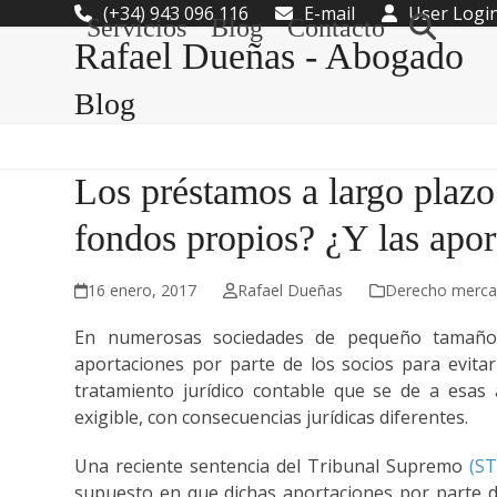
Skip
(+34) 943 096 116
E-mail
User Logi
Servicios
Blog
Contacto
to
Rafael Dueñas - Abogado
content
Blog
Los préstamos a largo plazo
fondos propios? ¿Y las apor
16 enero, 2017
Rafael Dueñas
Derecho mercan
En numerosas sociedades de pequeño tamaño 
aportaciones por parte de los socios para evitar
tratamiento jurídico contable que se de a esas
exigible, con consecuencias jurídicas diferentes.
Una reciente sentencia del Tribunal Supremo
(S
supuesto en que dichas aportaciones por parte d