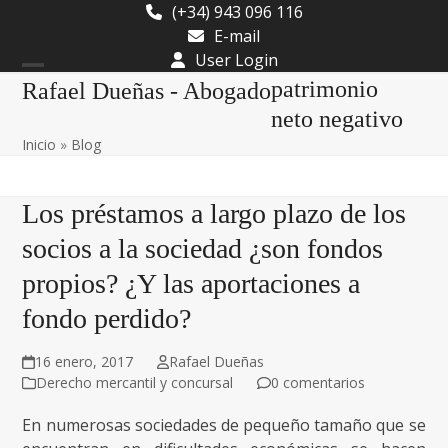
Skip
(+34) 943 096 116
to
E-mail
content
User Login
Open
Close
patrimonio
Rafael Dueñas - Abogado
mobile
mobile
neto negativo
Inicio
»
Blog
menu
menu
Los préstamos a largo plazo de los
socios a la sociedad ¿son fondos
propios? ¿Y las aportaciones a
fondo perdido?
16 enero, 2017
Rafael Dueñas
Derecho mercantil y concursal
0 comentarios
En numerosas sociedades de pequeño tamaño que se