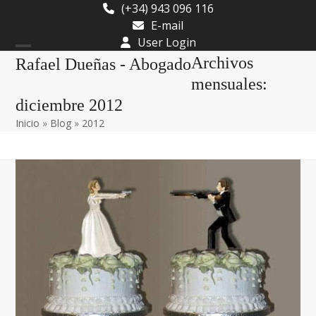
Skip
(+34) 943 096 116
to
E-mail
content
User Login
Open
Close
Archivos
Rafael Dueñas - Abogado
mobile
mobile
mensuales:
diciembre 2012
menu
menu
Inicio
»
Blog
»
2012