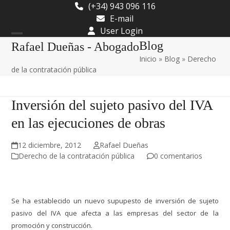
Skip
(+34) 943 096 116
to
E-mail
content
User Login
Open
Close
Blog
Rafael Dueñas - Abogado
Inicio
»
Blog
»
Derecho
mobile
mobile
de la contratación pública
menu
menu
Inversión del sujeto pasivo del IVA
en las ejecuciones de obras
12 diciembre, 2012
Rafael Dueñas
Derecho de la contratación pública
0 comentarios
Se ha establecido un nuevo supupesto de inversión de sujeto
pasivo del IVA que afecta a las empresas del sector de la
promoción y construcción.