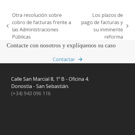
Otra resolución sobre
Los plazos de
cobro de facturas frente a
pago de facturas y
previous
next
las Administraciones
su inminente
post:
post:
Públicas
reforma
Contacte con nosotros y explíquenos su caso
Contactar
Calle San Marcial 8, 1º B - Oficina 4.
Donostia - San Sebastián.
(+34) 943 096 116