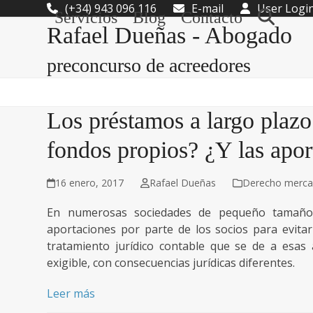
Skip
(+34) 943 096 116
E-mail
User Logi
Servicios
Blog
Contacto
to
Rafael Dueñas - Abogado
content
preconcurso de acreedores
Los préstamos a largo plazo
fondos propios? ¿Y las apor
16 enero, 2017
Rafael Dueñas
Derecho mercan
En numerosas sociedades de pequeño tamaño 
aportaciones por parte de los socios para evitar
tratamiento jurídico contable que se de a esas
exigible, con consecuencias jurídicas diferentes.
Leer más