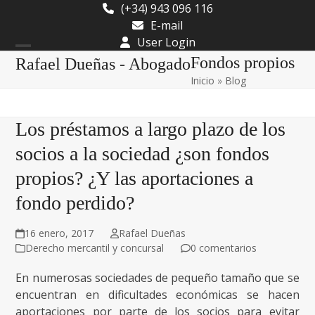
Skip
(+34) 943 096 116
to
E-mail
content
User Login
Open
Close
Fondos propios
Rafael Dueñas - Abogado
Inicio
»
Blog
mobile
mobile
menu
menu
Los préstamos a largo plazo de los
socios a la sociedad ¿son fondos
propios? ¿Y las aportaciones a
fondo perdido?
16 enero, 2017
Rafael Dueñas
Derecho mercantil y concursal
0 comentarios
En numerosas sociedades de pequeño tamaño que se
encuentran en dificultades económicas se hacen
aportaciones por parte de los socios para evitar