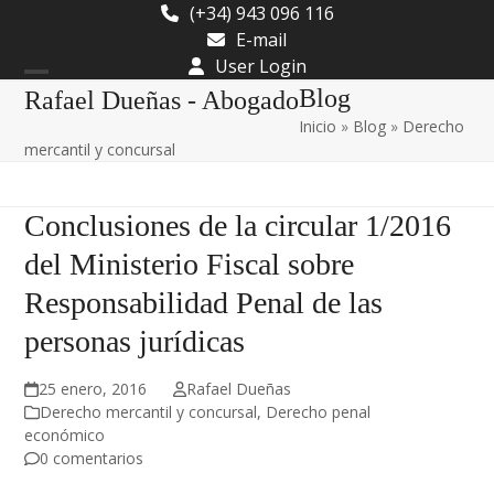
Skip
(+34) 943 096 116
to
E-mail
content
User Login
Open
Close
Blog
Rafael Dueñas - Abogado
Inicio
»
Blog
»
Derecho
mobile
mobile
mercantil y concursal
menu
menu
Conclusiones de la circular 1/2016
del Ministerio Fiscal sobre
Responsabilidad Penal de las
personas jurídicas
25 enero, 2016
Rafael Dueñas
Derecho mercantil y concursal
,
Derecho penal
económico
0 comentarios