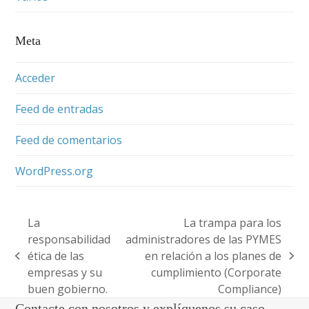
Meta
Acceder
Feed de entradas
Feed de comentarios
WordPress.org
La
La trampa para los
responsabilidad
administradores de las PYMES
ética de las
en relación a los planes de
previous
next
empresas y su
cumplimiento (Corporate
post:
post:
buen gobierno.
Compliance)
Contacte con nosotros y explíquenos su caso