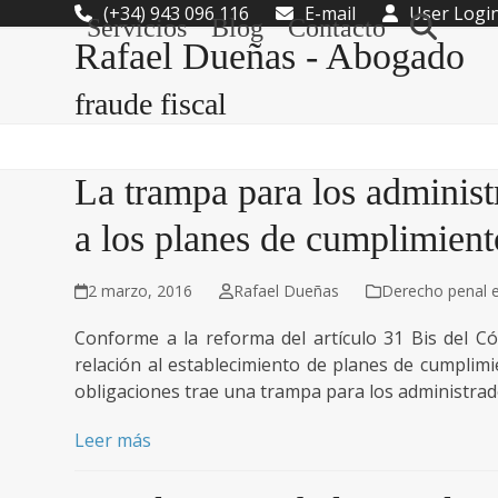
Skip
(+34) 943 096 116
E-mail
User Logi
Servicios
Blog
Contacto
to
Rafael Dueñas - Abogado
content
fraude fiscal
La trampa para los adminis
a los planes de cumplimien
2 marzo, 2016
Rafael Dueñas
Derecho penal 
Conforme a la reforma del artículo 31 Bis del Có
relación al establecimiento de planes de cumplim
obligaciones trae una trampa para los administrad
Leer más