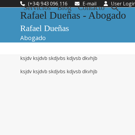
Skip
(+34) 943 096 116
E-mail
User Logi
Servicios
Blog
Contacto
to
Rafael Dueñas - Abogado
content
Rafael Dueñas
Abogado
ksjdv ksjdvb skdjvbs kdjvsb dkvhjb
ksjdv ksjdvb skdjvbs kdjvsb dkvhjb