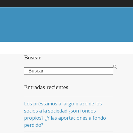
Buscar
Search
Entradas recientes
Los préstamos a largo plazo de los
socios a la sociedad ¿son fondos
propios? ¿Y las aportaciones a fondo
perdido?