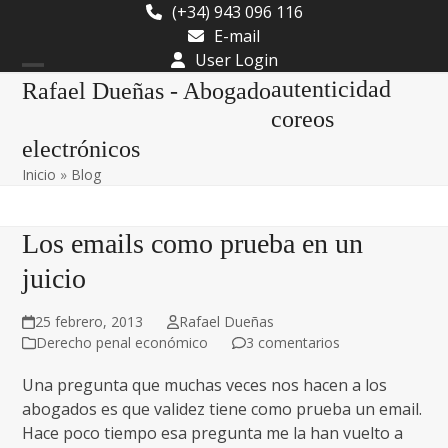
Skip
(+34) 943 096 116
to
E-mail
content
User Login
Open
Close
autenticidad
Rafael Dueñas - Abogado
mobile
mobile
coreos
electrónicos
menu
menu
Inicio
»
Blog
Los emails como prueba en un
juicio
25 febrero, 2013
Rafael Dueñas
Derecho penal económico
3 comentarios
Una pregunta que muchas veces nos hacen a los
abogados es que validez tiene como prueba un email.
Hace poco tiempo esa pregunta me la han vuelto a