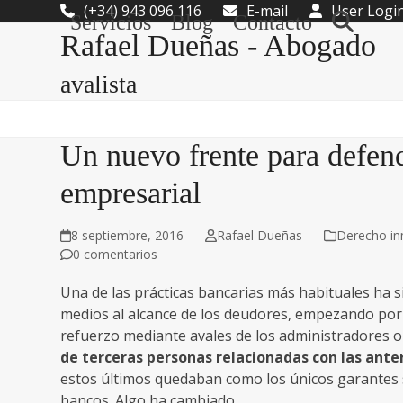
Skip
(+34) 943 096 116
E-mail
User Logi
Servicios
Blog
Contacto
to
Rafael Dueñas - Abogado
content
avalista
Un nuevo frente para defende
empresarial
8 septiembre, 2016
Rafael Dueñas
Derecho inm
0 comentarios
Una de las prácticas bancarias más habituales ha s
medios al alcance de los deudores, empezando por
refuerzo mediante avales de los administradores o s
de terceras personas relacionadas con las ante
estos últimos quedaban como los únicos garantes so
bancos. Algo ha cambiado.