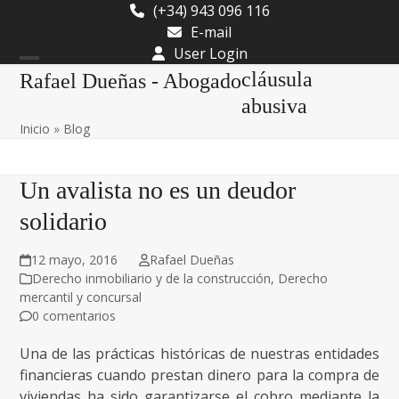
Skip
(+34) 943 096 116
to
E-mail
content
User Login
Open
Close
cláusula
Rafael Dueñas - Abogado
mobile
mobile
abusiva
Inicio
»
Blog
menu
menu
Un avalista no es un deudor
solidario
12 mayo, 2016
Rafael Dueñas
Derecho inmobiliario y de la construcción
,
Derecho
mercantil y concursal
0 comentarios
Una de las prácticas históricas de nuestras entidades
financieras cuando prestan dinero para la compra de
viviendas ha sido garantizarse el cobro mediante la