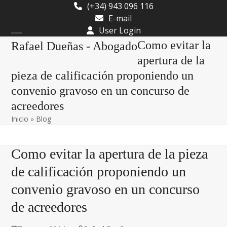
Skip
(+34) 943 096 116
to
E-mail
content
User Login
Open
Close
Como evitar la
Rafael Dueñas - Abogado
mobile
mobile
apertura de la
pieza de calificación proponiendo un
menu
menu
convenio gravoso en un concurso de
acreedores
Inicio
»
Blog
Como evitar la apertura de la pieza
de calificación proponiendo un
convenio gravoso en un concurso
de acreedores