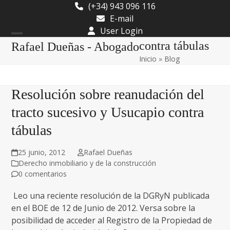
Skip
(+34) 943 096 116
to
E-mail
content
User Login
Open
Close
contra tábulas
Rafael Dueñas - Abogado
Inicio
»
Blog
mobile
mobile
menu
menu
Resolución sobre reanudación del
tracto sucesivo y Usucapio contra
tábulas
25 junio, 2012
Rafael Dueñas
Derecho inmobiliario y de la construcción
0 comentarios
Leo una reciente resolución de la DGRyN publicada
en el BOE de 12 de Junio de 2012. Versa sobre la
posibilidad de acceder al Registro de la Propiedad de