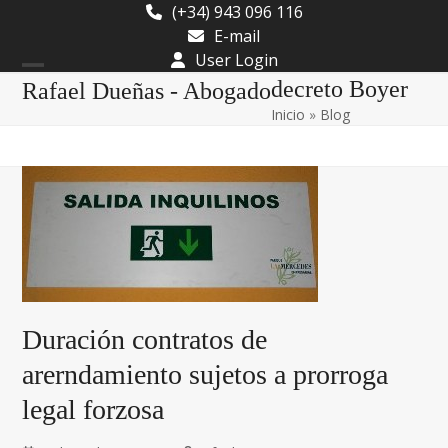
Skip
(+34) 943 096 116
to
E-mail
content
User Login
Open
Close
decreto Boyer
Rafael Dueñas - Abogado
Inicio
»
Blog
mobile
mobile
menu
menu
Duración contratos de
arerndamiento sujetos a prorroga
legal forzosa