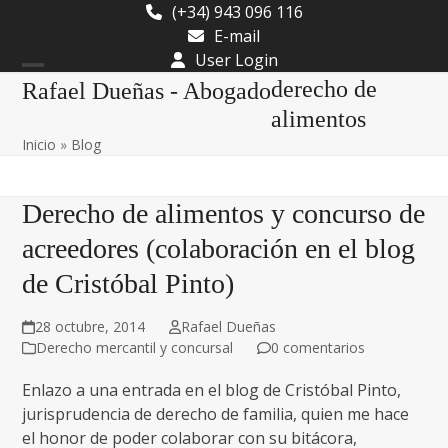
Skip
(+34) 943 096 116
to
E-mail
content
User Login
Open
Close
derecho de
Rafael Dueñas - Abogado
mobile
mobile
alimentos
Inicio
»
Blog
menu
menu
Derecho de alimentos y concurso de
acreedores (colaboración en el blog
de Cristóbal Pinto)
28 octubre, 2014
Rafael Dueñas
Derecho mercantil y concursal
0 comentarios
Enlazo a una entrada en el blog de Cristóbal Pinto,
jurisprudencia de derecho de familia, quien me hace
el honor de poder colaborar con su bitácora,