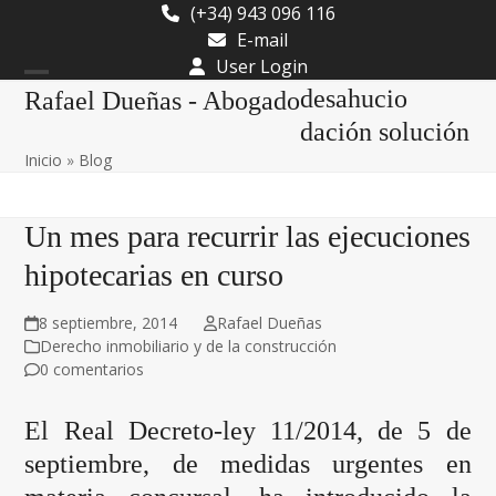
Skip
(+34) 943 096 116
to
E-mail
content
User Login
Open
Close
desahucio
Rafael Dueñas - Abogado
mobile
mobile
dación solución
Inicio
»
Blog
menu
menu
Un mes para recurrir las ejecuciones
hipotecarias en curso
8 septiembre, 2014
Rafael Dueñas
Derecho inmobiliario y de la construcción
0 comentarios
El Real Decreto-ley 11/2014, de 5 de
septiembre, de medidas urgentes en