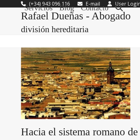
Skip
(+34) 943 096 116
E-mail
User Logi
Servicios
Blog
Contacto
to
Rafael Dueñas - Abogado
content
división hereditaria
Hacia el sistema romano de 