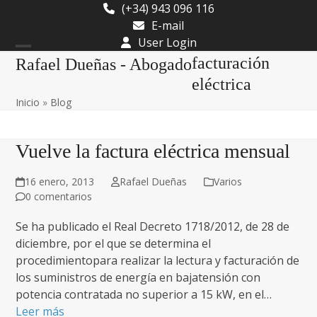
Skip
(+34) 943 096 116
to
E-mail
content
User Login
Open
Close
facturación
Rafael Dueñas - Abogado
mobile
mobile
eléctrica
Inicio
»
Blog
menu
menu
Vuelve la factura eléctrica mensual
16 enero, 2013
Rafael Dueñas
Varios
0 comentarios
Se ha publicado el Real Decreto 1718/2012, de 28 de
diciembre, por el que se determina el
procedimientopara realizar la lectura y facturación de
los suministros de energía en bajatensión con
potencia contratada no superior a 15 kW, en el…
Leer más