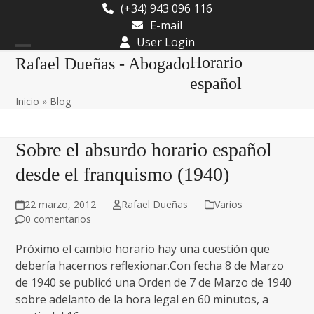
Skip
(+34) 943 096 116
to
E-mail
content
User Login
Open
Close
Horario
Rafael Dueñas - Abogado
mobile
mobile
español
Inicio
»
Blog
menu
menu
Sobre el absurdo horario español
desde el franquismo (1940)
22 marzo, 2012
Rafael Dueñas
Varios
0 comentarios
Próximo el cambio horario hay una cuestión que
debería hacernos reflexionar.Con fecha 8 de Marzo
de 1940 se publicó una Orden de 7 de Marzo de 1940
sobre adelanto de la hora legal en 60 minutos, a