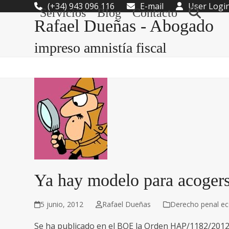
Skip
(+34) 943 096 116
E-mail
User Logi
Servicios
Blog
Contacto
to
Rafael Dueñas - Abogado
content
impreso amnistía fiscal
Ya hay modelo para acogerse
5 junio, 2012
Rafael Dueñas
Derecho penal e
Se ha publicado en el BOE la Orden HAP/1182/2012, 