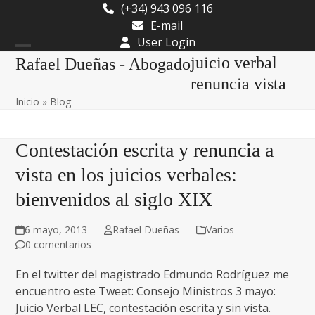
Skip
(+34) 943 096 116
to
E-mail
content
User Login
Open
Close
juicio verbal
Rafael Dueñas - Abogado
mobile
mobile
renuncia vista
Inicio
»
Blog
menu
menu
Contestación escrita y renuncia a
vista en los juicios verbales:
bienvenidos al siglo XIX
6 mayo, 2013
Rafael Dueñas
Varios
0 comentarios
En el twitter del magistrado Edmundo Rodríguez me
encuentro este Tweet: Consejo Ministros 3 mayo:
Juicio Verbal LEC, contestación escrita y sin vista.