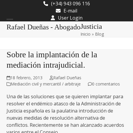
Skip
(+34) 943 096 116
to
E-mail
content
User Login
Open
Close
Justicia
Rafael Dueñas - Abogado
Inicio
»
Blog
mobile
mobile
menu
menu
Sobre la implantación de la
mediación intrajudicial.
18 febrero, 2013
Rafael Dueñas
Mediación civil y mercantil / arbitraje
0 comentarios
Una de las soluciones que se quieren implantar para
resolver el endémico atasco de la Administración de
Justicia española es la paulatina introducción de
nuevas medidas de resolución alternativa de
conflictos. Recientemente se han alcanzado acuerdos
varios entre el Consejo…