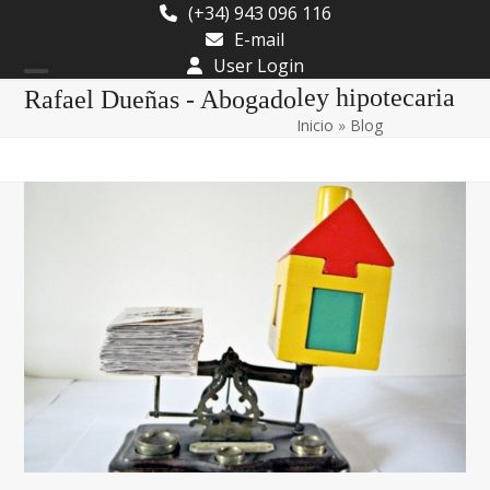
Skip
(+34) 943 096 116
to
E-mail
content
User Login
Open
Close
ley hipotecaria
Rafael Dueñas - Abogado
Inicio
»
Blog
mobile
mobile
menu
menu