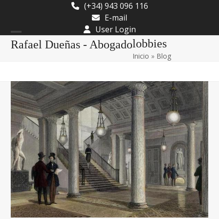
Skip
(+34) 943 096 116
to
E-mail
content
User Login
Open
Close
lobbies
Rafael Dueñas - Abogado
Inicio
»
Blog
mobile
mobile
menu
menu