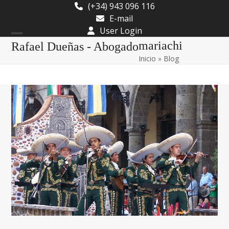
Skip
(+34) 943 096 116
to
E-mail
content
User Login
Open
Close
mariachi
Rafael Dueñas - Abogado
Inicio
»
Blog
mobile
mobile
menu
menu