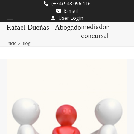
Skip
(+34) 943 096 116
to
E-mail
content
User Login
Open
Close
mediador
Rafael Dueñas - Abogado
mobile
mobile
concursal
Inicio
»
Blog
menu
menu