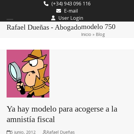
Skip
(+34) 943 096 116
to
E-mail
content
User Login
Open
Close
modelo 750
Rafael Dueñas - Abogado
Inicio
»
Blog
mobile
mobile
menu
menu
Ya hay modelo para acogerse a la
amnistía fiscal
5 junio, 2012
Rafael Dueñas