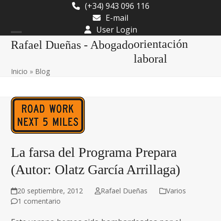
Skip
(+34) 943 096 116
to
E-mail
content
User Login
Open
Close
orientación
Rafael Dueñas - Abogado
mobile
mobile
laboral
Inicio
»
Blog
menu
menu
La farsa del Programa Prepara
(Autor: Olatz García Arrillaga)
20 septiembre, 2012
Rafael Dueñas
Varios
1 comentario