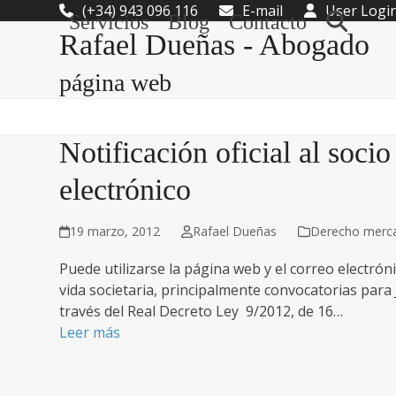
Skip
(+34) 943 096 116
E-mail
User Logi
Servicios
Blog
Contacto
to
Rafael Dueñas - Abogado
content
página web
Notificación oficial al soc
electrónico
19 marzo, 2012
Rafael Dueñas
Derecho mercan
Puede utilizarse la página web y el correo electróni
vida societaria, principalmente convocatorias para
través del Real Decreto Ley 9/2012, de 16…
Leer más