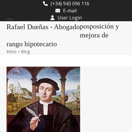
Skip
(+34) 943 096 116
to
E-mail
content
User Login
Open
Close
posposición y
Rafael Dueñas - Abogado
mobile
mobile
mejora de
rango hipotecario
menu
menu
Inicio
»
Blog