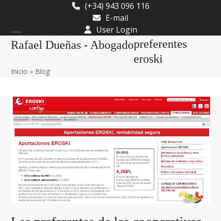
Skip
(+34) 943 096 116
to
E-mail
content
User Login
Open
Close
preferentes
Rafael Dueñas - Abogado
mobile
mobile
eroski
Inicio
»
Blog
menu
menu