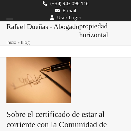
Skip
(+34) 943 096 116
to
E-mail
content
User Login
Open
Close
propiedad
Rafael Dueñas - Abogado
mobile
mobile
horizontal
Inicio
»
Blog
menu
menu
Sobre el certificado de estar al
corriente con la Comunidad de