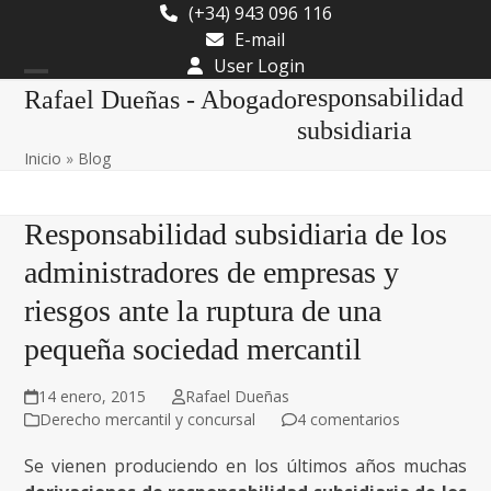
Skip
(+34) 943 096 116
to
E-mail
content
User Login
Open
Close
responsabilidad
Rafael Dueñas - Abogado
mobile
mobile
subsidiaria
Inicio
»
Blog
menu
menu
Responsabilidad subsidiaria de los
administradores de empresas y
riesgos ante la ruptura de una
pequeña sociedad mercantil
14 enero, 2015
Rafael Dueñas
Derecho mercantil y concursal
4 comentarios
Se vienen produciendo en los últimos años muchas