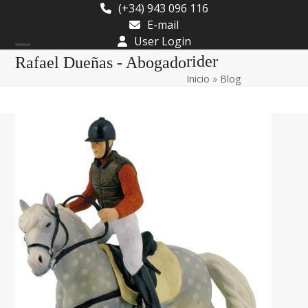
Skip
(+34) 943 096 116
to
E-mail
content
User Login
Open
Close
rider
Rafael Dueñas - Abogado
Inicio
»
Blog
mobile
mobile
menu
menu