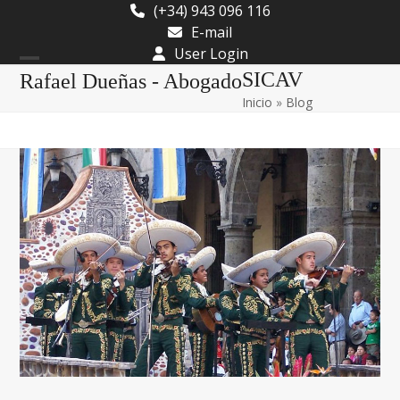
Skip
(+34) 943 096 116
to
E-mail
content
User Login
Open
Close
SICAV
Rafael Dueñas - Abogado
Inicio
»
Blog
mobile
mobile
menu
menu