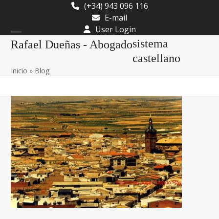
Skip
(+34) 943 096 116
to
E-mail
content
User Login
Open
Close
sistema
Rafael Dueñas - Abogado
mobile
mobile
castellano
Inicio
»
Blog
menu
menu