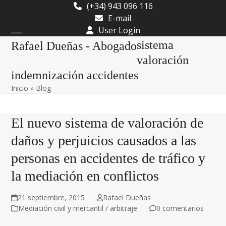
Skip
(+34) 943 096 116
to
E-mail
content
User Login
Open
Close
sistema
Rafael Dueñas - Abogado
mobile
mobile
valoración
indemnización accidentes
menu
menu
Inicio
»
Blog
El nuevo sistema de valoración de
daños y perjuicios causados a las
personas en accidentes de tráfico y
la mediación en conflictos
21 septiembre, 2015
Rafael Dueñas
Mediación civil y mercantil / arbitraje
0 comentarios