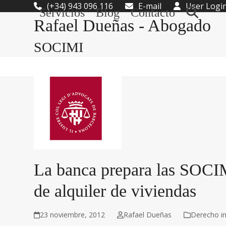
Skip
(+34) 943 096 116
E-mail
User Logi
Servicios
Blog
Contacto
to
Rafael Dueñas - Abogado
content
SOCIMI
La banca prepara las SOCIM
de alquiler de viviendas
23 noviembre, 2012
Rafael Dueñas
Derecho in